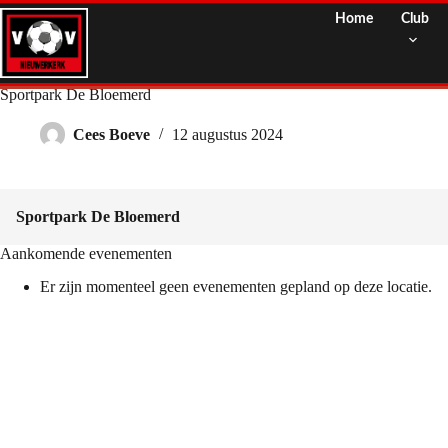
Ga
Home
Club
naar
de
inhoud
Sportpark De Bloemerd
Cees Boeve
12 augustus 2024
Sportpark De Bloemerd
Aankomende evenementen
Er zijn momenteel geen evenementen gepland op deze locatie.