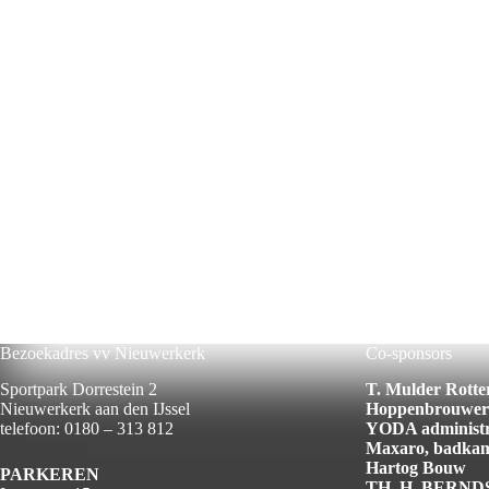
Bezoekadres vv Nieuwerkerk
Co-sponsors
Sportpark Dorrestein 2
T. Mulder Rott
Nieuwerkerk aan den IJssel
Hoppenbrouwer
telefoon: 0180 – 313 812
YODA
administr
Maxaro
, badkam
Hartog
Bouw
PARKEREN
TH. H. BERND