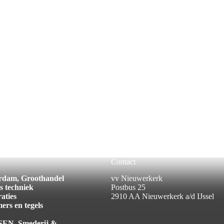
Contact
erdam
, Groothandel
vv Nieuwerkerk
s
techniek
Postbus 25
aties
2910 AA Nieuwerkerk a/d IJssel
ers en tegels
SEN
, Smederij &