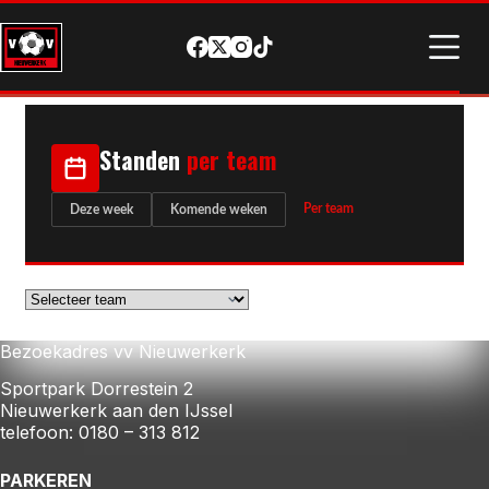
Standen
per team
Per team
Deze week
Komende weken
Bezoekadres vv Nieuwerkerk
Sportpark Dorrestein 2
Nieuwerkerk aan den IJssel
telefoon: 0180 – 313 812
PARKEREN