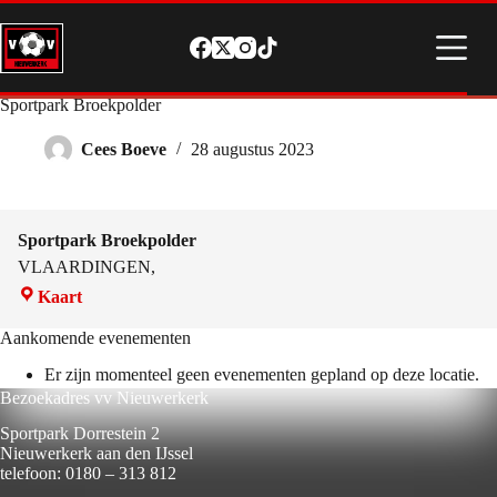
Ga
naar
de
inhoud
Sportpark Broekpolder
Cees Boeve
28 augustus 2023
Sportpark Broekpolder
VLAARDINGEN
,
Sportpark
Kaart
Broekpolder
Aankomende evenementen
Er zijn momenteel geen evenementen gepland op deze locatie.
Bezoekadres vv Nieuwerkerk
Sportpark Dorrestein 2
Nieuwerkerk aan den IJssel
telefoon: 0180 – 313 812