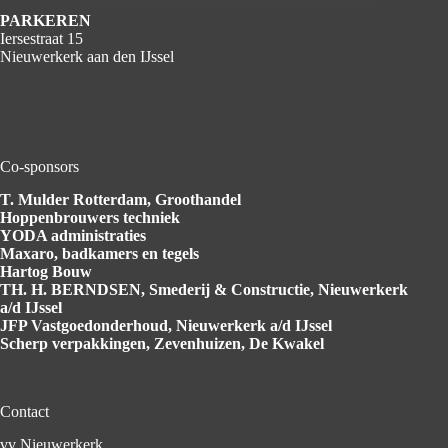
PARKEREN
Iersestraat 15
Nieuwerkerk aan den IJssel
Co-sponsors
T. Mulder Rotterdam
, Groothandel
Hoppenbrouwers
techniek
YODA
administraties
Maxaro
, badkamers en tegels
Hartog
Bouw
TH. H. BERNDSEN
, Smederij & Constructie, Nieuwerkerk
a/d IJssel
JFP Vastgoedonderhoud
, Nieuwerkerk a/d IJssel
Scherp verpakkingen
, Zevenhuizen, De Kwakel
Contact
vv Nieuwerkerk