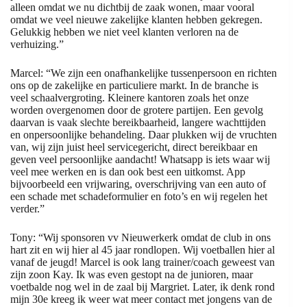
alleen omdat we nu dichtbij de zaak wonen, maar vooral
omdat we veel nieuwe zakelijke klanten hebben gekregen.
Gelukkig hebben we niet veel klanten verloren na de
verhuizing.”
Marcel: “We zijn een onafhankelijke tussenpersoon en richten
ons op de zakelijke en particuliere markt. In de branche is
veel schaalvergroting. Kleinere kantoren zoals het onze
worden overgenomen door de grotere partijen. Een gevolg
daarvan is vaak slechte bereikbaarheid, langere wachttijden
en onpersoonlijke behandeling. Daar plukken wij de vruchten
van, wij zijn juist heel servicegericht, direct bereikbaar en
geven veel persoonlijke aandacht! Whatsapp is iets waar wij
veel mee werken en is dan ook best een uitkomst. App
bijvoorbeeld een vrijwaring, overschrijving van een auto of
een schade met schadeformulier en foto’s en wij regelen het
verder.”
Tony: “Wij sponsoren vv Nieuwerkerk omdat de club in ons
hart zit en wij hier al 45 jaar rondlopen. Wij voetballen hier al
vanaf de jeugd! Marcel is ook lang trainer/coach geweest van
zijn zoon Kay. Ik was even gestopt na de junioren, maar
voetbalde nog wel in de zaal bij Margriet. Later, ik denk rond
mijn 30
e
kreeg ik weer wat meer contact met jongens van de