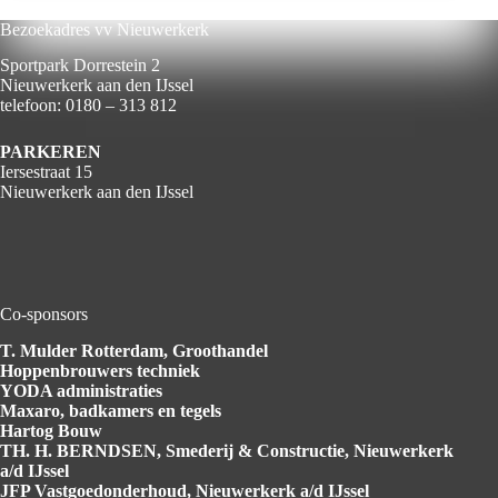
Bezoekadres vv Nieuwerkerk
Sportpark Dorrestein 2
Nieuwerkerk aan den IJssel
telefoon: 0180 – 313 812
PARKEREN
Iersestraat 15
Nieuwerkerk aan den IJssel
Co-sponsors
T. Mulder Rotterdam
, Groothandel
Hoppenbrouwers
techniek
YODA
administraties
Maxaro
, badkamers en tegels
Hartog
Bouw
TH. H. BERNDSEN
, Smederij & Constructie, Nieuwerkerk
a/d IJssel
JFP Vastgoedonderhoud
, Nieuwerkerk a/d IJssel