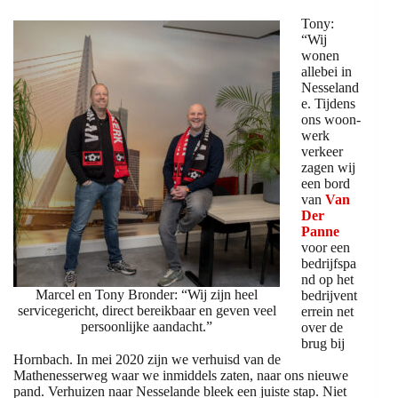
Tony:
“Wij
wonen
allebei in
Nesseland
e. Tijdens
ons woon-
werk
verkeer
zagen wij
een bord
van
Van
Der
Panne
voor een
bedrijfspa
nd op het
Marcel en Tony Bronder: “Wij zijn heel
bedrijvent
servicegericht, direct bereikbaar en geven veel
errein net
persoonlijke aandacht.”
over de
brug bij
Hornbach. In mei 2020 zijn we verhuisd van de
Mathenesserweg waar we inmiddels zaten, naar ons nieuwe
pand. Verhuizen naar Nesselande bleek een juiste stap. Niet