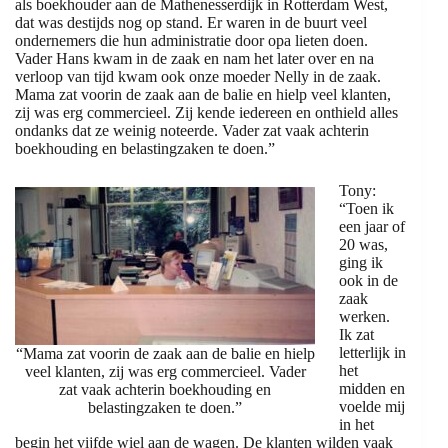
als boekhouder aan de Mathenesserdijk in Rotterdam West,
dat was destijds nog op stand. Er waren in de buurt veel
ondernemers die hun administratie door opa lieten doen.
Vader Hans kwam in de zaak en nam het later over en na
verloop van tijd kwam ook onze moeder Nelly in de zaak.
Mama zat voorin de zaak aan de balie en hielp veel klanten,
zij was erg commercieel. Zij kende iedereen en onthield alles
ondanks dat ze weinig noteerde. Vader zat vaak achterin
boekhouding en belastingzaken te doen.”
Tony:
“Toen ik
een jaar of
20 was,
ging ik
ook in de
zaak
werken.
Ik zat
letterlijk in
“Mama zat voorin de zaak aan de balie en hielp
het
veel klanten, zij was erg commercieel. Vader
midden en
zat vaak achterin boekhouding en
voelde mij
belastingzaken te doen.”
in het
begin het vijfde wiel aan de wagen. De klanten wilden vaak