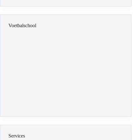
Voetbalschool
Services
Voetbalclubs: adres, telefoon, route
Het weer
Voetbalrotterdam.nl