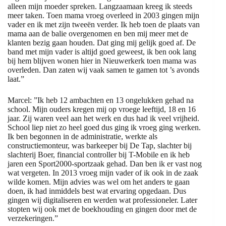
alleen mijn moeder spreken. Langzaamaan kreeg ik steeds
meer taken. Toen mama vroeg overleed in 2003 gingen mijn
vader en ik met zijn tweeën verder. Ik heb toen de plaats van
mama aan de balie overgenomen en ben mij meer met de
klanten bezig gaan houden. Dat ging mij gelijk goed af. De
band met mijn vader is altijd goed geweest, ik ben ook lang
bij hem blijven wonen hier in Nieuwerkerk toen mama was
overleden. Dan zaten wij vaak samen te gamen tot ’s avonds
laat.”
Marcel: ”Ik heb 12 ambachten en 13 ongelukken gehad na
school. Mijn ouders kregen mij op vroege leeftijd, 18 en 16
jaar. Zij waren veel aan het werk en dus had ik veel vrijheid.
School liep niet zo heel goed dus ging ik vroeg ging werken.
Ik ben begonnen in de administratie, werkte als
constructiemonteur, was barkeeper bij De Tap, slachter bij
slachterij Boer, financial controller bij T-Mobile en ik heb
jaren een Sport2000-sportzaak gehad. Dan ben ik er vast nog
wat vergeten. In 2013 vroeg mijn vader of ik ook in de zaak
wilde komen. Mijn advies was wel om het anders te gaan
doen, ik had inmiddels best wat ervaring opgedaan. Dus
gingen wij digitaliseren en werden wat professioneler. Later
stopten wij ook met de boekhouding en gingen door met de
verzekeringen.”