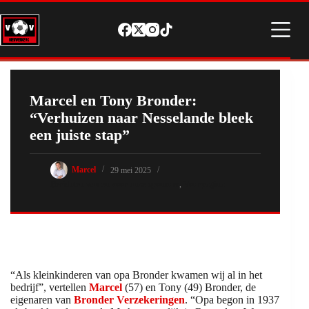
Ga
naar
de
inhoud
Marcel en Tony Bronder:
“Verhuizen naar Nesselande bleek
een juiste stap”
Marcel
29 mei 2025
Berichten van en voor onze sponsors
,
Voorpagina
“Als kleinkinderen van opa Bronder kwamen wij al in het
bedrijf”, vertellen
Marcel
(57) en Tony (49) Bronder, de
eigenaren van
Bronder Verzekeringen
. “Opa begon in 1937