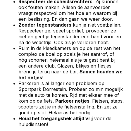
Respecteer de scheidsrechters.
Zij kunnen
ook fouten maken. Alleen de aanvoerder
vraagt respectvol om het hoe en waarom bij
een beslissing. En dan gaan we weer door.
Zonder tegenstanders
kun je niet voetballen
.
Respecteer ze, speel sportief, provoceer ze
niet en geef je tegenstander een hand vóór en
ná de wedstrijd. Ook als je verloren hebt.
Ruim in de kleedkamers en op de rest van het
complex de boel op zoals je het aantrof, of
nóg schoner, helemaal als je te gast bent bij
een andere club. Glazen, blikjes en flesjes
breng je terug naar de bar.
Samen houden we
het netjes
!
Parkeren is al langer een probleem op
Sportpark Dorrestein. Probeer zo min mogelijk
met de auto te komen. Rijd met elkaar mee of
kom op de fiets.
Parkeer netjes
. Fietsen, steps,
scooters zet je in de fietsenstalling. En zet ze
goed op slot. Helaas is het nodig.
Houd het toegangshek altijd vrij
voor de
hulpdiensten!