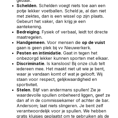
gebaar.
Schelden
. Schelden voegt niets toe aan een
potje lekker voetballen. Scheld je, al dan niet
met ziektes, dan is een wissel op zijn plaats.
Gebeurt het vaker, dan krijg je een
aantekening.
Bedreiging
. Fysiek of verbaal, leidt tot directe
maatregelen.
Handgemeen
. Voor mensen die
op de vuist
gaan is geen plek bij vv Nieuwerkerk.
Pesten en intimidatie
. Gaat in tegen het
onbezorgd lekker kunnen sporten met elkaar.
Discriminatie
. Is kansloos! Bij onze club telt
iedereen mee. Het maakt niet uit wie je bent,
waar je vandaan komt of wat je gelooft. Wij
staan voor respect, gelijkwaardigheid en
sportiviteit.
Stelen
. Blijf van andermans spullen! Zie je
waardevolle spullen onbeheerd liggen, geef ze
dan af in de commissiekamer of achter de bar.
Andersom; laat niets slingeren. Je bent zelf
verantwoordelijk voor je spullen. We hebben
gratis kluisjes geplaatst om te gebruiken als de