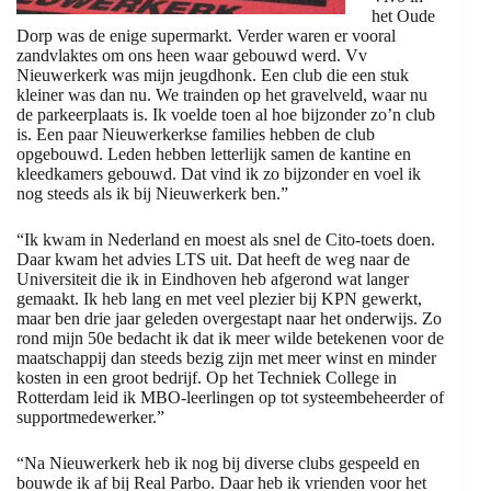
het Oude
Dorp was de enige supermarkt. Verder waren er vooral
zandvlaktes om ons heen waar gebouwd werd. Vv
Nieuwerkerk was mijn jeugdhonk. Een club die een stuk
kleiner was dan nu. We trainden op het gravelveld, waar nu
de parkeerplaats is. Ik voelde toen al hoe bijzonder zo’n club
is. Een paar Nieuwerkerkse families hebben de club
opgebouwd. Leden hebben letterlijk samen de kantine en
kleedkamers gebouwd. Dat vind ik zo bijzonder en voel ik
nog steeds als ik bij Nieuwerkerk ben.”
“Ik kwam in Nederland en moest als snel de Cito-toets doen.
Daar kwam het advies LTS uit. Dat heeft de weg naar de
Universiteit die ik in Eindhoven heb afgerond wat langer
gemaakt. Ik heb lang en met veel plezier bij KPN gewerkt,
maar ben drie jaar geleden overgestapt naar het onderwijs. Zo
rond mijn 50e bedacht ik dat ik meer wilde betekenen voor de
maatschappij dan steeds bezig zijn met meer winst en minder
kosten in een groot bedrijf. Op het Techniek College in
Rotterdam leid ik MBO-leerlingen op tot systeembeheerder of
supportmedewerker.”
“Na Nieuwerkerk heb ik nog bij diverse clubs gespeeld en
bouwde ik af bij Real Parbo. Daar heb ik vrienden voor het