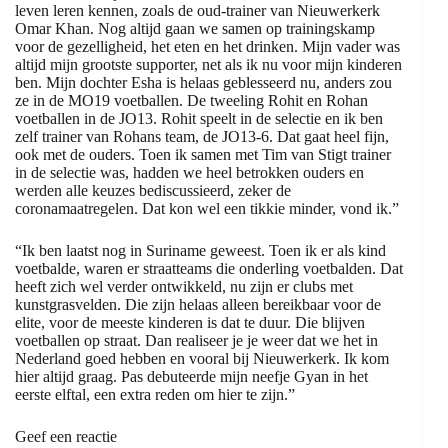
leven leren kennen, zoals de oud-trainer van Nieuwerkerk
Omar Khan. Nog altijd gaan we samen op trainingskamp
voor de gezelligheid, het eten en het drinken. Mijn vader was
altijd mijn grootste supporter, net als ik nu voor mijn kinderen
ben. Mijn dochter Esha is helaas geblesseerd nu, anders zou
ze in de MO19 voetballen. De tweeling Rohit en Rohan
voetballen in de JO13. Rohit speelt in de selectie en ik ben
zelf trainer van Rohans team, de JO13-6. Dat gaat heel fijn,
ook met de ouders. Toen ik samen met Tim van Stigt trainer
in de selectie was, hadden we heel betrokken ouders en
werden alle keuzes bediscussieerd, zeker de
coronamaatregelen. Dat kon wel een tikkie minder, vond ik.”
“Ik ben laatst nog in Suriname geweest. Toen ik er als kind
voetbalde, waren er straatteams die onderling voetbalden. Dat
heeft zich wel verder ontwikkeld, nu zijn er clubs met
kunstgrasvelden. Die zijn helaas alleen bereikbaar voor de
elite, voor de meeste kinderen is dat te duur. Die blijven
voetballen op straat. Dan realiseer je je weer dat we het in
Nederland goed hebben en vooral bij Nieuwerkerk. Ik kom
hier altijd graag. Pas debuteerde mijn neefje Gyan in het
eerste elftal, een extra reden om hier te zijn.”
Geef een reactie