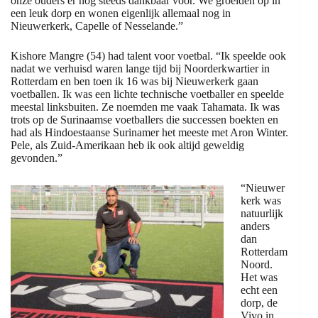
onze ouders er nog steeds dankbaar voor. We groeiden op in
een leuk dorp en wonen eigenlijk allemaal nog in
Nieuwerkerk, Capelle of Nesselande.”
Kishore Mangre (54) had talent voor voetbal. “Ik speelde ook
nadat we verhuisd waren lange tijd bij Noorderkwartier in
Rotterdam en ben toen ik 16 was bij Nieuwerkerk gaan
voetballen. Ik was een lichte technische voetballer en speelde
meestal linksbuiten. Ze noemden me vaak Tahamata. Ik was
trots op de Surinaamse voetballers die successen boekten en
had als Hindoestaanse Surinamer het meeste met Aron Winter.
Pele, als Zuid-Amerikaan heb ik ook altijd geweldig
gevonden.”
“Nieuwer
kerk was
natuurlijk
anders
dan
Rotterdam
Noord.
Het was
echt een
dorp, de
Vivo in