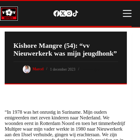
Ga
naar
de
inhoud
Kishore Mangre (54): “vv
Nieuwerkerk was mijn jeugdhonk”
Marcel
1 december 2023
Voorpagina
“In 1978 was het onrustig in Suriname. Mijn ouders
emigreerden met zeven kinderen naar Nederland. We
woonden eerst in Rotterdam Noord en toen het timmerbedrijf
Multipre waar mijn vader werkte in 1980 naar Nieuwerkerk
aan den IJssel verhuisde, gingen wij erachteraan. We zijn