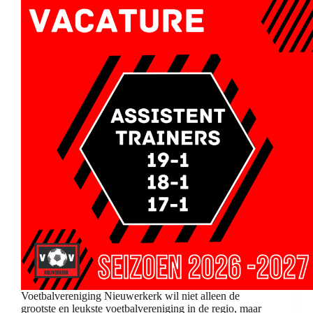
Voetbalvereniging Nieuwerkerk wil niet alleen de
grootste en leukste voetbalvereniging in de regio, maar