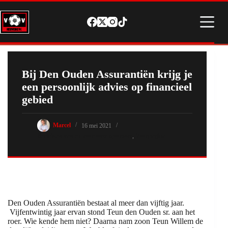
Ga
naar
de
inhoud
Bij Den Ouden Assurantiën krijg je
een persoonlijk advies op financieel
gebied
Marcel
16 mei 2021
Berichten van en voor onze sponsors
,
Voorpagina
Den Ouden Assurantiën bestaat al meer dan vijftig jaar.
Vijfentwintig jaar ervan stond Teun den Ouden sr. aan het
roer. Wie kende hem niet? Daarna nam zoon Teun Willem de