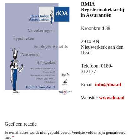
RMIA
Registermakelaardij
in Assurantiën
Kroonkruid 38
2914 BN
Nieuwerkerk aan den
IJssel
Telefoon: 0180-
312177
Email:
info@doa.nl
Website:
www.doa.nl
Geef een reactie
Je e-mailadres wordt niet gepubliceerd.
Vereiste velden zijn gemarkeerd
met
*