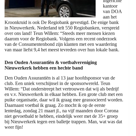
ingerichte
kantoor
van DOA
aan het
Kroonkruid is ook De Regiobank gevestigd. De enige bank
in Nieuwerkerk. Nederland telt 550 Regiobanken, verspreid
over ons land! Teun Willem: “Steeds meer mensen kiezen
daarom voor de Regiobank. Volgens een recent onderzoek
van de Consumentenbond zijn klanten met een waardering
van maar liefst 9,4 het meest tevreden over hun lokale bank.
Den Ouden Assurantiën & voetbalvereniging
Nieuwerkerk hebben een hechte band
Den Ouden Assurantiën is al 13 jaar hoofdsponsor van de
club. Een uniek verschijnsel in de sponsorwereld. Teun
Willem: “Dat onderstreept het vertrouwen dat wij als bedrijf
en v.v. Nieuwerkerk in elkaar hebben. Een grote club met een
puike organisatie, daar wil ik graag mee geassocieerd worden.
Daarnaast voetbal ik graag. Zo mocht ik op de eerste
lentedag, zondag 21 maart jl., na vijf maanden door Corona
niet gevoetbald te hebben, eindelijk weer met de 35+ groep
bij Nieuwerkerk tegen een balletje trappen. Man, wat was dat
weer fijn!