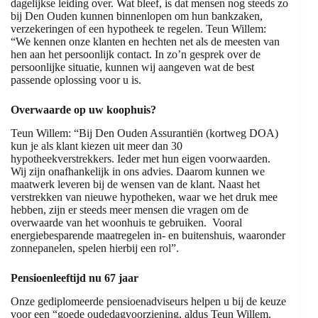
dagelijkse leiding over. Wat bleef, is dat mensen nog steeds zo
bij Den Ouden kunnen binnenlopen om hun bankzaken,
verzekeringen of een hypotheek te regelen. Teun Willem:
“We kennen onze klanten en hechten net als de meesten van
hen aan het persoonlijk contact. In zo’n gesprek over de
persoonlijke situatie, kunnen wij aangeven wat de best
passende oplossing voor u is.
Overwaarde op uw koophuis?
Teun Willem: “Bij Den Ouden Assurantiën (kortweg DOA)
kun je als klant kiezen uit meer dan 30
hypotheekverstrekkers. Ieder met hun eigen voorwaarden.
Wij zijn onafhankelijk in ons advies. Daarom kunnen we
maatwerk leveren bij de wensen van de klant. Naast het
verstrekken van nieuwe hypotheken, waar we het druk mee
hebben, zijn er steeds meer mensen die vragen om de
overwaarde van het woonhuis te gebruiken. Vooral
energiebesparende maatregelen in- en buitenshuis, waaronder
zonnepanelen, spelen hierbij een rol”.
Pensioenleeftijd nu 67 jaar
Onze gediplomeerde pensioenadviseurs helpen u bij de keuze
voor een “goede oudedagvoorziening, aldus Teun Willem.