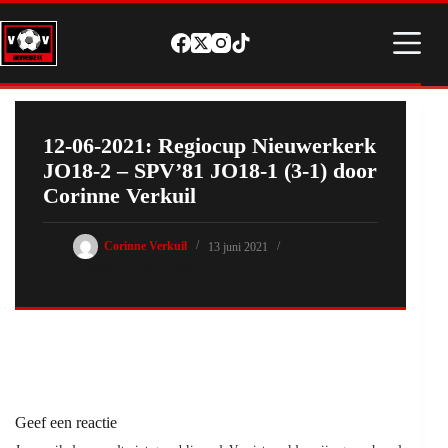
Ga
naar
de
inhoud
12-06-2021: Regiocup Nieuwerkerk
JO18-2 – SPV’81 JO18-1 (3-1) door
Corinne Verkuil
Corinne Verkuil
13 juni 2021
Overige foto-reportages
Geef een reactie