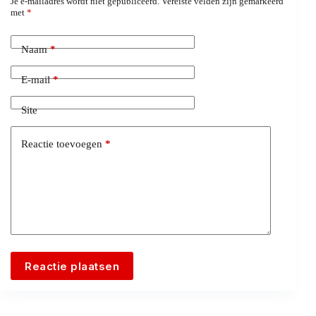
Je e-mailadres wordt niet gepubliceerd.
Vereiste velden zijn gemarkeerd
met
*
Naam
*
E-mail
*
Site
Reactie toevoegen
*
Reactie plaatsen