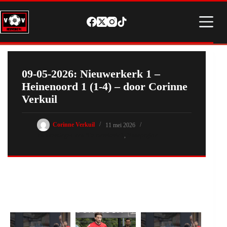
Ga
naar
de
inhoud
09-05-2026: Nieuwerkerk 1 –
Heinenoord 1 (1-4) – door Corinne
Verkuil
Corinne Verkuil
11 mei 2026
Fotoverslagen van Nieuwerkerk 1
,
Voorpagina