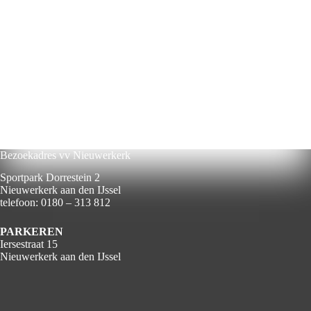
Bezoekadres vv Nieuwerkerk
Sportpark Dorrestein 2
Nieuwerkerk aan den IJssel
telefoon: 0180 – 313 812
PARKEREN
Iersestraat 15
Nieuwerkerk aan den IJssel