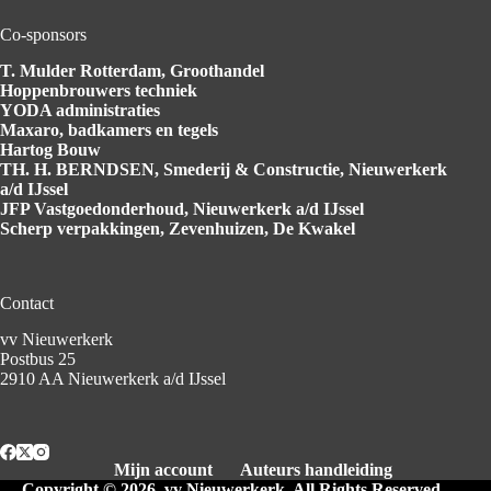
Co-sponsors
T. Mulder Rotterdam
, Groothandel
Hoppenbrouwers
techniek
YODA
administraties
Maxaro
, badkamers en tegels
Hartog
Bouw
TH. H. BERNDSEN
, Smederij & Constructie, Nieuwerkerk
a/d IJssel
JFP Vastgoedonderhoud
, Nieuwerkerk a/d IJssel
Scherp verpakkingen
, Zevenhuizen, De Kwakel
Contact
vv Nieuwerkerk
Postbus 25
2910 AA Nieuwerkerk a/d IJssel
Mijn account
Auteurs handleiding
Copyright © 2026, vv Nieuwerkerk. All Rights Reserved