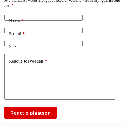
Je e-mailadres wordt niet gepubliceerd.
Vereiste velden zijn gemarkeerd
met
*
Naam
*
E-mail
*
Site
Reactie toevoegen
*
Reactie plaatsen