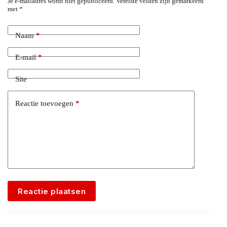
Je e-mailadres wordt niet gepubliceerd.
Vereiste velden zijn gemarkeerd
met
*
Naam
*
E-mail
*
Site
Reactie toevoegen
*
Reactie plaatsen