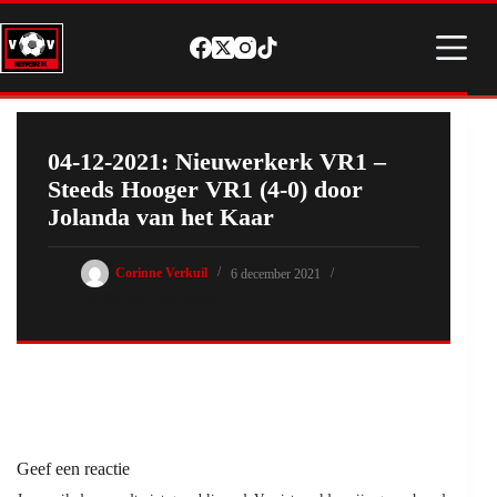
Ga
naar
de
inhoud
04-12-2021: Nieuwerkerk VR1 –
Steeds Hooger VR1 (4-0) door
Jolanda van het Kaar
Corinne Verkuil
6 december 2021
Overige foto-reportages
Geef een reactie