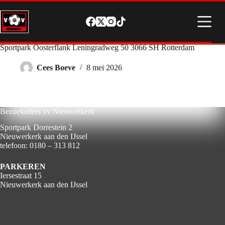
Ga
naar
de
inhoud
Sportpark Oosterflank Leningradweg 50 3066 SH Rotterdam
Cees Boeve
8 mei 2026
Bezoekadres vv Nieuwerkerk
Sportpark Dorrestein 2
Nieuwerkerk aan den IJssel
telefoon: 0180 – 313 812
PARKEREN
Iersestraat 15
Nieuwerkerk aan den IJssel