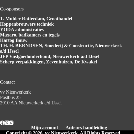
Co-sponsors
T. Mulder Rotterdam
, Groothandel
Hoppenbrouwers
techniek
YODA
administraties
Maxaro
, badkamers en tegels
Hartog
Bouw
TH. H. BERNDSEN
, Smederij & Constructie, Nieuwerkerk
a/d IJssel
JFP Vastgoedonderhoud
, Nieuwerkerk a/d IJssel
Scherp verpakkingen
, Zevenhuizen, De Kwakel
Contact
vv Nieuwerkerk
Postbus 25
2910 AA Nieuwerkerk a/d IJssel
Mijn account
Auteurs handleiding
Copyright © 2026, vv Nieuwerkerk. All Rights Reserved