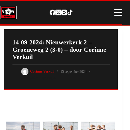
Ga
naar
de
inhoud
14-09-2024: Nieuwerkerk 2 –
Groeneweg 2 (3-0) – door Corinne
Verkuil
Corinne Verkuil
15 september 2024
Overige foto-reportages