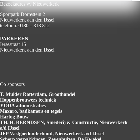
Sportpark Dorrestein 2
Nieuwerkerk aan den IJssel
telefoon: 0180 – 313 812
PARKEREN
Iersestraat 15
Nieuwerkerk aan den IJssel
Co-sponsors
T. Mulder Rotterdam
, Groothandel
Hoppenbrouwers
techniek
YODA
administraties
Maxaro
, badkamers en tegels
Hartog
Bouw
TH. H. BERNDSEN
, Smederij & Constructie, Nieuwerkerk
a/d IJssel
JFP Vastgoedonderhoud
, Nieuwerkerk a/d IJssel
Scherp verpakkingen
, Zevenhuizen, De Kwakel